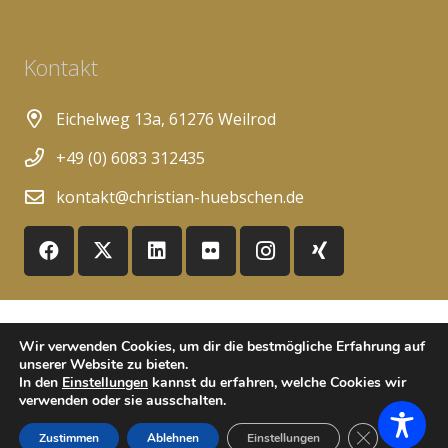
Kontakt
Eichelweg 13a, 61276 Weilrod
+49 (0) 6083 312435
kontakt@christian-huebschen.de
© Copyright 2009-2025 Christian Hübschen ::
FAQ
::
Wir verwenden Cookies, um dir die bestmögliche Erfahrung auf
Newsletter
::
Impressum
::
Datenschutzerklärung
unserer Website zu bieten.
In den
Einstellungen
kannst du erfahren, welche Cookies wir
verwenden oder sie ausschalten.
GDPR Cookie-
Zustimmen
Ablehnen
Einstellungen